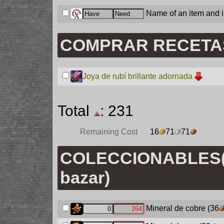
Name of an item and it
COMPRAR RECETA
Joya de rubí brillante adornada
Total
: 231
Remaining Cost
16
71
71
COLECCIONABLES(
bazar)
Mineral de cobre
(36