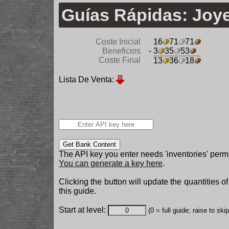
Guías Rápidas: Joy
Coste Inicial
16
71
71
Beneficios
- 3
35
53
Coste Final
13
36
18
Lista De Venta:
Get Bank Content
The API key you enter needs 'inventories' permi
You can generate a key here
.
Clicking the button will update the quantities o
this guide.
Start at level:
(0 = full guide; raise to ski