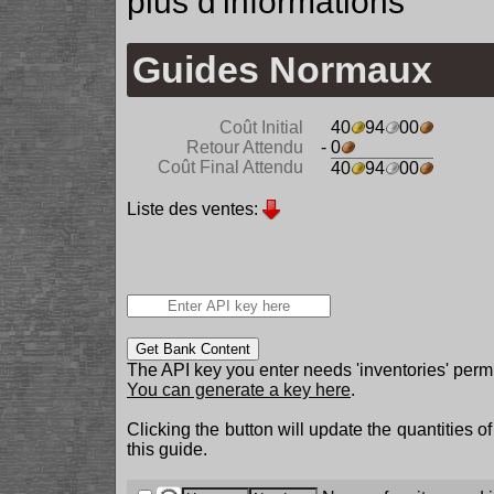
plus d'informations
Guides Normaux
Coût Initial
40
94
00
Retour Attendu
- 0
Coût Final Attendu
40
94
00
Liste des ventes:
Get Bank Content
The API key you enter needs 'inventories' permi
You can generate a key here
.
Clicking the button will update the quantities o
this guide.