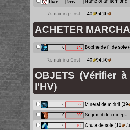
Name of an item and it
Remaining Cost
40
94
0
ACHETER MARCH
Bobine de fil de soie
(
Remaining Cost
40
94
0
OBJETS (Vérifier à
l'HV)
Minerai de mithril
(39
Segment de cuir épai
Chute de soie
(10
/u