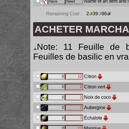
Name of an item and it
Remaining Cost
2
39
96
ACHETER MARCH
Note: 11 Feuille de ba
Feuilles de basilic en vra
Citron
Citron vert
Noix de coco
Aubergine
Échalote
Mangue