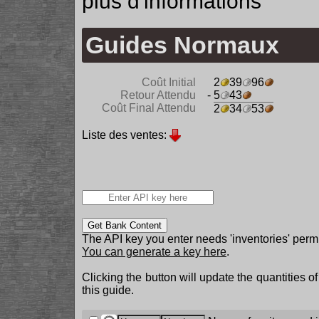
plus d'informations
Guides Normaux
Coût Initial
2
39
96
Retour Attendu
- 5
43
Coût Final Attendu
2
34
53
Liste des ventes:
Get Bank Content
The API key you enter needs 'inventories' permi
You can generate a key here
.
Clicking the button will update the quantities o
this guide.