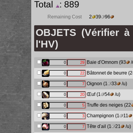
Total
: 889
Remaining Cost
2
39
96
OBJETS (Vérifier à
l'HV)
Baie d'Omnom
(93
/
Bâtonnet de beurre
(2
Oignon
(1
33
/u)
Œuf
(1
54
/u)
Truffe des neiges
(22
Champignon
(1
11
Tête d'ail
(1
21
/u)