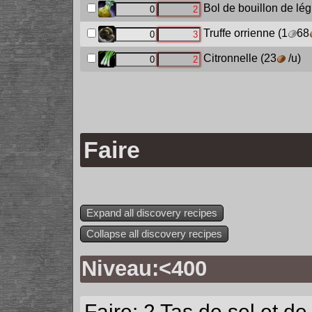
Bol de bouillon de l
Truffe orrienne
(1
68
Citronnelle
(23
/u)
Faire
Expand all discovery recipes
Collapse all discovery recipes
Niveau:<400
Faire: 2
Tas de sel et de