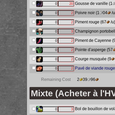
Gousse de vanille
(1
Poivre noir
(1
04
/u
Piment rouge
(67
/u
Champignon portobel
Piment de Cayenne
(
Pointe d'asperge
(57
Courge musquée
(9
Pavé de viande rouge
Remaining Cost
2
39
96
Mixte (Acheter à l'H
Bol de bouillon de vol