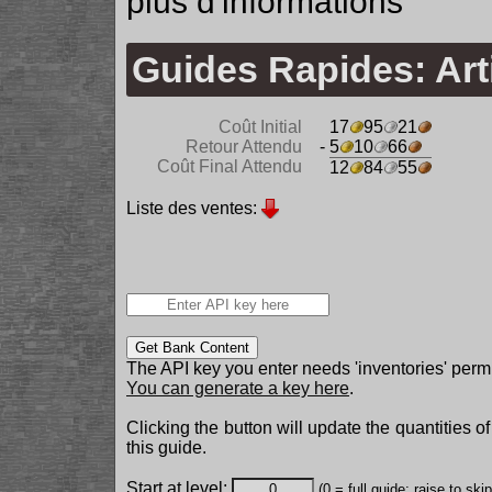
plus d'informations
Guides Rapides: Arti
Coût Initial
17
95
21
Retour Attendu
- 5
10
66
Coût Final Attendu
12
84
55
Liste des ventes:
Get Bank Content
The API key you enter needs 'inventories' permi
You can generate a key here
.
Clicking the button will update the quantities o
this guide.
Start at level:
(0 = full guide; raise to ski