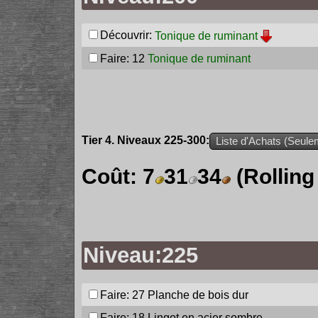
Découvrir:
Tonique de ruminant
Faire: 12
Tonique de ruminant
Tier 4. Niveaux 225-300:
Liste d'Achats (Seulem
Coût:
7
31
34
(Rolling
Niveau:225
Faire: 27
Planche de bois dur
Faire: 18
Lingot en acier sombre