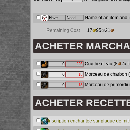
Name of an item and it
Remaining Cost
17
95
21
ACHETER MARCH
Cruche d'eau
(8
/u 
Morceau de charbon
(
Morceau de primordi
ACHETER RECETT
Inscription enchantée sur plaque de mithr