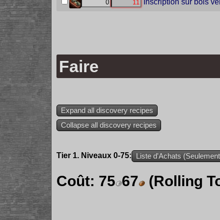
Inscription sur bois ve
Faire
Expand all discovery recipes
Collapse all discovery recipes
Tier 1. Niveaux 0-75:
Liste d'Achats (Seulement 
Coût:
75
67
(Rolling T