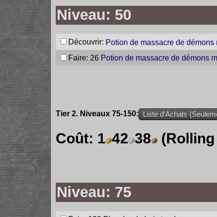
Niveau: 50
Découvrir:
Potion de massacre de démons
Faire: 26
Potion de massacre de démons m
Tier 2. Niveaux 75-150:
Liste d'Achats (Seuleme
Coût:
1
42
38
(Rolling
Niveau: 75