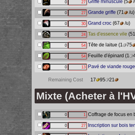
Griffe minuscule
(5
/
Grande griffe
(71
/u)
Grand croc
(67
/u)
Tas d'essence vile
(5
Tête de laitue
(1
75
Feuille d'épinard
(1
Pavé de viande rouge
Remaining Cost
17
95
21
Mixte (Acheter à l'H
Coffrage de focus en 
Inscription sur bois t