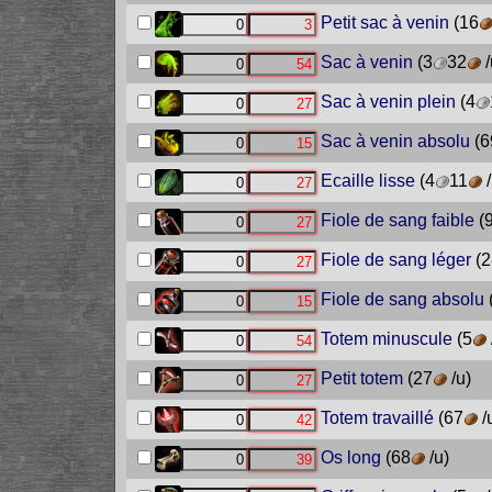
Petit sac à venin
(16
Sac à venin
(3
32
/
Sac à venin plein
(4
Sac à venin absolu
(6
Ecaille lisse
(4
11
/
Fiole de sang faible
(
Fiole de sang léger
(2
Fiole de sang absolu
Totem minuscule
(5
Petit totem
(27
/u)
Totem travaillé
(67
/
Os long
(68
/u)